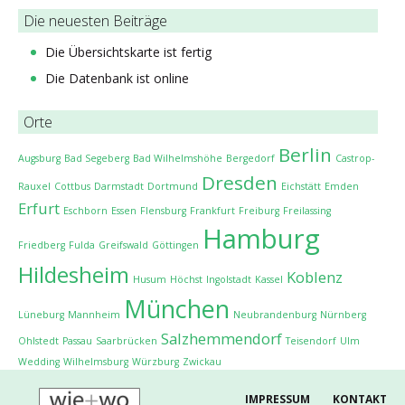
Die neuesten Beiträge
Die Übersichtskarte ist fertig
Die Datenbank ist online
Orte
Berlin
Augsburg
Bad Segeberg
Bad Wilhelmshöhe
Bergedorf
Castrop-
Dresden
Rauxel
Cottbus
Darmstadt
Dortmund
Eichstätt
Emden
Erfurt
Eschborn
Essen
Flensburg
Frankfurt
Freiburg
Freilassing
Hamburg
Friedberg
Fulda
Greifswald
Göttingen
Hildesheim
Koblenz
Husum
Höchst
Ingolstadt
Kassel
München
Lüneburg
Mannheim
Neubrandenburg
Nürnberg
Salzhemmendorf
Ohlstedt
Passau
Saarbrücken
Tei­sen­dorf
Ulm
Wedding
Wilhelmsburg
Würzburg
Zwickau
IMPRESSUM
KONTAKT